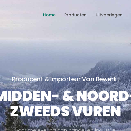
Home
Producten
Uitvoeringen
Producent & Importeur Van Bewerkt
MIDDEN- & NOORD
ZWEEDS VUREN
v
o
o
r
t
o
e
l
e
v
e
r
i
n
g
a
a
n
h
a
n
d
e
l
e
n
i
n
d
u
s
t
r
i
e